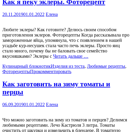
Как я пеку эклеры. Фоторецепт
20.11.2019
01.01.2022
Елена
Любите эклеры? Как готовите? Делюсь своим способом
приготовления эклеров. Фоторецепты Когда рассказывала про
замороженные яйца, упомянула, что с появлением в нашей
усадьбе кур-несушек стала часто печь эклеры. Просто яиц
стало много, почему бы не баловать свое семейство
вкусняшками? Эклеры с
Читать дальше …
Кулинарный блокнотик
Изделия из теста
,
Любимые рецепты
,
Фоторецепты
Прокомментировать
Как заготовить на зиму томаты и
перцы
06.09.2019
01.01.2022
Елена
Что можно заготовить на зиму из томатов и перцев? Делимся
любимыми рецептами. Лечо Кастрюля 3 литра. Томаты
очистить от шкурки и измельчить в блендере. В томатную