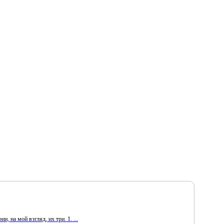
 на мой взгляд, их три. 1. ...