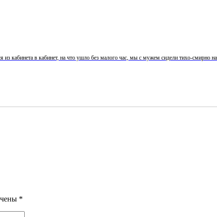
из кабинета в кабинет, на что ушло без малого час, мы с мужем сидели тихо-смирно на с
ечены
*