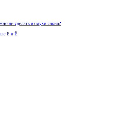
но ли сделать из мухи слона?
ые Е и Ё