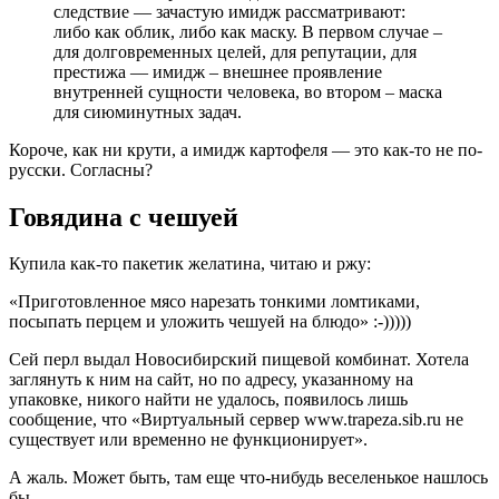
следствие — зачастую имидж рассматривают:
либо как облик, либо как маску. В первом случае –
для долговременных целей, для репутации, для
престижа — имидж – внешнее проявление
внутренней сущности человека, во втором – маска
для сиюминутных задач.
Короче, как ни крути, а имидж картофеля — это как-то не по-
русски. Согласны?
Говядина с чешуей
Купила как-то пакетик желатина, читаю и ржу:
«Приготовленное мясо нарезать тонкими ломтиками,
посыпать перцем и уложить чешуей на блюдо» :-)))))
Сей перл выдал Новосибирский пищевой комбинат. Хотела
заглянуть к ним на сайт, но по адресу, указанному на
упаковке, никого найти не удалось, появилось лишь
сообщение, что «Виртуальный сервер www.trapeza.sib.ru не
существует или временно не функционирует».
А жаль. Может быть, там еще что-нибудь веселенькое нашлось
бы.