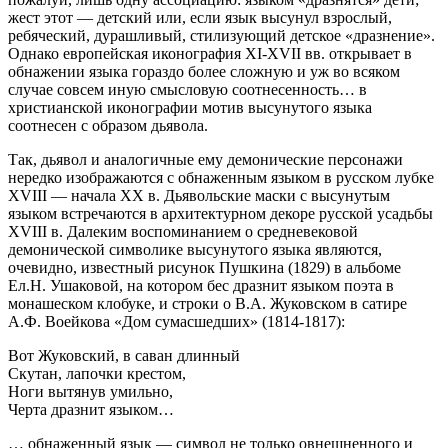
жест этот — детский или, если язык высунул взрослый,
ребяческий, дурашливый, стилизующий детское «дразнение».
Однако европейская иконография ХI-ХVII вв. открывает в
обнажении языка гораздо более сложную и уж во всяком
случае совсем иную смысловую соотнесенность… в
христианской иконографии мотив высунутого языка
соотнесен с образом дьявола.
Так, дьявол и аналогичные ему демонические персонажи
нередко изображаются с обнаженным языком в русском лубке
XVIII — начала XX в. Дьявольские маски с высунутым
языком встречаются в архитектурном декоре русской усадьбы
XVIII в. Далеким воспоминанием о средневековой
демонической символике высунутого языка являются,
очевидно, известный рисунок Пушкина (1829) в альбоме
Ел.Н. Ушаковой, на котором бес дразнит языком поэта в
монашеском клобуке, и строки о В.А. Жуковском в сатире
А.Ф. Воейкова «Дом сумасшедших» (1814-1817):
Вот Жуковский, в саван длинный
Скутан, лапочки крестом,
Ноги вытянув умильно,
Черта дразнит языком…
… обнаженный язык — символ не только овнешненного и