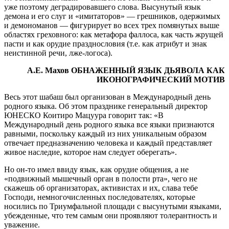
уже поэтому деградировавшего слова. Высунутый язык
демона и его слуг и «имитаторов» — грешников, одержимых
и демономанов — фигурирует во всех трех помянутых выше
областях греховного: как метафора фаллоса, как часть жрущей
пасти и как орудие празднословия (т.е. как атрибут и знак
неистинной речи, лже-логоса).
А.Е. Махов ОБНАЖЕННЫЙ ЯЗЫК ДЬЯВОЛА КАК
ИКОНОГРАФИЧЕСКИЙ МОТИВ
Весь этот шабаш был организован в Международный день
родного языка. Об этом празднике генеральный директор
ЮНЕСКО Коитиро Мацуура говорит так: «В
Международный день родного языка все языки признаются
равными, поскольку каждый из них уникальным образом
отвечает предназначению человека и каждый представляет
живое наследие, которое нам следует оберегать».
Но он-то имел ввиду язык, как орудие общения, а не
«подвижный мышечный орган в полости рта», чего не
скажешь об организаторах, активистах и их, слава тебе
Господи, немногочисленных последователях, которые
носились по Триумфальной площади с высунутыми языками,
убежденные, что тем самым они проявляют толерантность и
уважение.