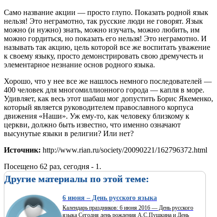
Само название акции — просто глупо. Показать родной язык
нельзя! Это неграмотно, так русские люди не говорят. Язык
можно (и нужно) знать, можно изучать, можно любить, им
можно гордиться, но показать его нельзя! Это неграмотно. И
называть так акцию, цель которой все же воспитать уважение
к своему языку, просто демонстрировать свою дремучесть и
элементарное незнание основ родного языка.
Хорошо, что у нее все же нашлось немного последователей —
400 человек для многомиллионного города — капля в море.
Удивляет, как весь этот шабаш мог допустить Борис Якеменко,
который является руководителем православного корпуса
движения «Наши». Уж ему-то, как человеку близкому к
церкви, должно быть известно, что именно означают
высунутые языки в религии? Или нет?
Источник:
http://www.rian.ru/society/20090221/162796372.html
Посещено 62 раз, сегодня - 1.
Другие материалы по этой теме:
6 июня – День русского языка
Календарь праздников: 6 июня 2016 — День русского
языка Сегодня день рождения А.С.Пушкина и День