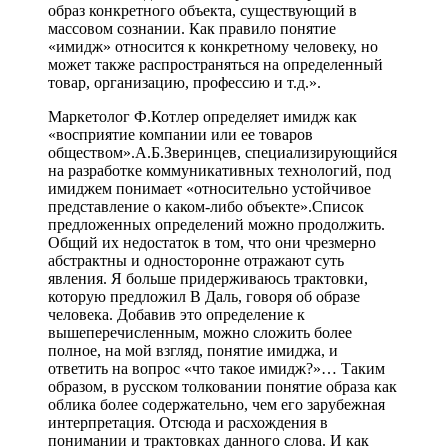
образ конкретного объекта, существующий в
массовом сознании. Как правило понятие
«имидж» относится к конкретному человеку, но
может также распространяться на определенный
товар, организацию, профессию и т.д.».
Маркетолог Ф.Котлер определяет имидж как
«восприятие компании или ее товаров
обществом».А.Б.Зверинцев, специализирующийся
на разработке коммуникативных технологий, под
имиджем понимает «относительно устойчивое
представление о каком-либо объекте».Список
предложенных определений можно продолжить.
Общий их недостаток в том, что они чрезмерно
абстрактны и односторонне отражают суть
явления. Я больше придерживаюсь трактовки,
которую предложил В Даль, говоря об образе
человека. Добавив это определение к
вышеперечисленным, можно сложить более
полное, на мой взгляд, понятие имиджа, и
ответить на вопрос «что такое имидж?»… Таким
образом, в русском толковании понятие образа как
облика более содержательно, чем его зарубежная
интерпретация. Отсюда и расхождения в
понимании и трактовках данного слова. И как