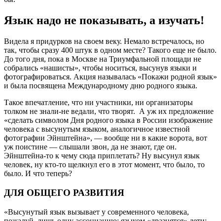
Язык надо не показывать, а изучать!
Видела я придурков на своем веку. Немало встречалось, но
так, чтобы сразу 400 штук в одном месте? Такого еще не было.
До того дня, пока в Москве на Триумфальной площади не
собрались «нашисты», чтобы носиться, высунув языки и
фотографироваться. Акция называлась «Покажи родной язык»
и была посвящена Международному дню родного языка.
Такое впечатление, что ни участники, ни организаторы
толком не знали-не ведали, что творят. А уж их предложение
«сделать символом Дня родного языка в России изображение
человека с высунутым языком, аналогичное известной
фотографии Эйнштейна», — вообще ни в какие ворота, вот
уж поистине — слышали звон, да не знают, где он.
Эйнштейна-то к чему сюда приплетать? Ну высунул язык
человек, ну кто-то щелкнул его в этот момент, что было, то
было. И что теперь?
ДЛЯ ОБЩЕГО РАЗВИТИЯ
«Высунутый язык вызывает у современного человека,
пожалуй, лишь одну ассоциацию: языком «дразнятся» дети;