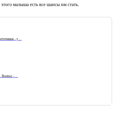
 этого малыша есть все шансы им стать.
точница - у ...
Вопрос - ...