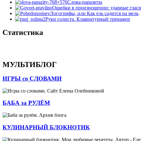
Слова-паразиты
Ошибки в произношении: ударные гласн
Логогрифы, или Как ель садится на мель
Руки солиста. Клавиатурный тренажер
Статистика
МУЛЬТИБЛОГ
ИГРЫ со СЛОВАМИ
БАБА за РУЛЁМ
КУЛИНАРНЫЙ БЛОКНОТИК