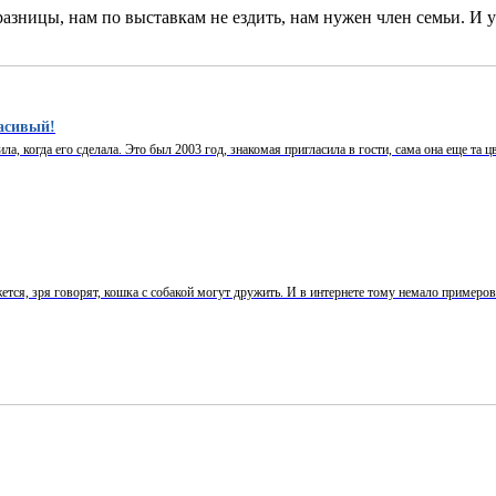
азницы, нам по выставкам не ездить, нам нужен член семьи. И у
расивый!
, когда его сделала. Это был 2003 год, знакомая пригласила в гости, сама она еще та цве
ется, зря говорят, кошка с собакой могут дружить. И в интернете тому немало примеров. 