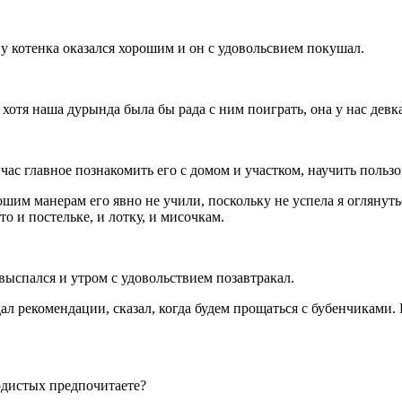
т у котенка оказался хорошим и он с удовольсвием покушал.
хотя наша дурында была бы рада с ним поиграть, она у нас девка
с главное познакомить его с домом и участком, научить пользова
рошим манерам его явно не учили, поскольку не успела я оглянуть
то и постельке, и лотку, и мисочкам.
выспался и утром с удовольствием позавтракал.
 дал рекомендации, сказал, когда будем прощаться с бубенчикам
одистых предпочитаете?