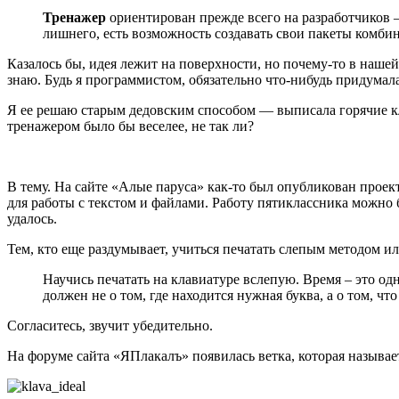
Тренажер
ориентирован прежде всего на разработчиков —
лишнего, есть возможность создавать свои пакеты комби
Казалось бы, идея лежит на поверхности, но почему-то в нашей 
знаю. Будь я программистом, обязательно что-нибудь придумал
Я ее решаю старым дедовским способом — выписала горячие кла
тренажером было бы веселее, не так ли?
В тему. На сайте «Алые паруса» как-то был опубликован проек
для работы с текстом и файлами. Работу пятиклассника можно б
удалось.
Тем, кто еще раздумывает, учиться печатать слепым методом и
Научись печатать на клавиатуре вслепую. Время – это одн
должен не о том, где находится нужная буква, а о том, чт
Согласитесь, звучит убедительно.
На форуме сайта «ЯПлакалъ» появилась ветка, которая называе