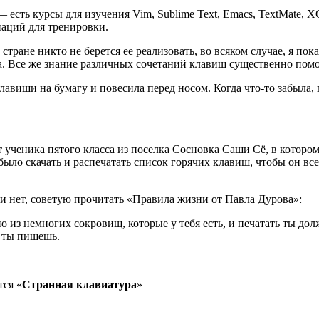
 есть курсы для изучения Vim, Sublime Text, Emacs, TextMate, 
наций для тренировки.
стране никто не берется ее реализовать, во всяком случае, я по
а. Все же знание различных сочетаний клавиш существенно помог
виши на бумагу и повесила перед носом. Когда что-то забыла, 
т ученика пятого класса из поселка Сосновка Саши Сё, в которо
ыло скачать и распечатать список горячих клавиш, чтобы он всег
ли нет, советую прочитать «Правила жизни от Павла Дурова»:
о из немногих сокровищ, которые у тебя есть, и печатать ты дол
о ты пишешь.
тся «
Странная клавиатура
»