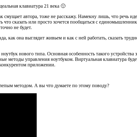
деальная клавиатура 21 века 🙂
ак смущает автора, тоже не расскажу. Намекну лишь, что речь и
ть что сказать или просто хочется пообщаться с единомышленни
 точно не будет.
а, как она выглядит живьем и как с ней работать, сказать труд
ноутбук нового типа. Основная особенность такого устройства 
ые методы управления ноутбуком. Виртуальная клавиатура буде
м конкурентом приложении.
слепым методом. А вы что думаете по этому поводу?