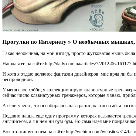
Прогулки по Интернету » О необычных мышках,
Такая необычная, на мой взгляд, просто жутковатая мышь был
Нашла я ее на сайте http://daily.com.ua/articles/7/2012-06-16
И хотя я отдаю должное фантазии дизайнеров, мне вряд ли бы 
беспроводной.
У меня свое хобби, я коллекционирую клавиатурные тренажеры 
сейчас число клавиатурных тренажеров, которые я знаю, прибл
А если учесть, что я собираюсь на страницах этого сайта расска
Недавно нашла еще одну программу, которая называется тренажё
английском, а я в нем ни бум-бум. Но сама идея мне понравил
Вот что пишут о нем на сайте http://webtun.com/websites/3149-short