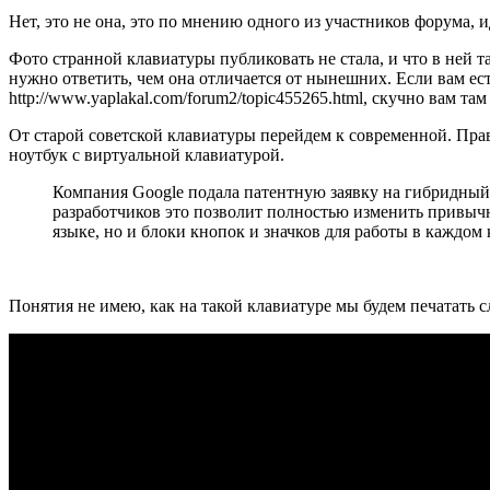
Нет, это не она, это по мнению одного из участников форума, и
Фото странной клавиатуры публиковать не стала, и что в ней т
нужно ответить, чем она отличается от нынешних. Если вам ес
http://www.yaplakal.com/forum2/topic455265.html, скучно вам там
От старой советской клавиатуры перейдем к современной. Правд
ноутбук с виртуальной клавиатурой.
Компания Google подала патентную заявку на гибридный 
разработчиков это позволит полностью изменить привычн
языке, но и блоки кнопок и значков для работы в каждо
Понятия не имею, как на такой клавиатуре мы будем печатать 