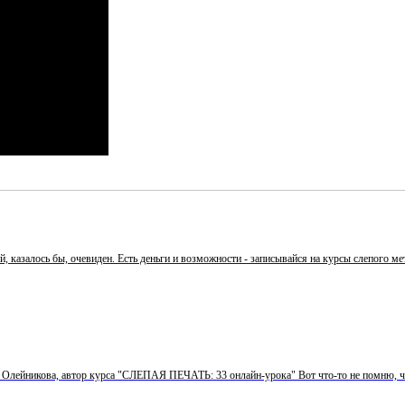
, казалось бы, очевиден. Есть деньги и возможности - записывайся на курсы слепого мето
 Олейникова, автор курса "СЛЕПАЯ ПЕЧАТЬ: 33 онлайн-урока" Вот что-то не помню, ч