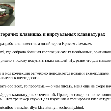
 горячих клавишах и виртуальных клавиатурах
а разработана известным дизайнером Крисом Ломаком.
1177.html, где собрана большая коллекция самых необычных, ориг
пришло в голову покупать таких мышей. Ну, разве что для мышки
и моя коллекция регулярно пополняется новыми экземплярами. Е
ижается к шестидесяти.
зать обо всех, то проблема — о чем писать, меня еще не скоро на
р для клавиатурных сочетаний. Правда, я совершенно не поняла, 
ась. Этот тренажер служит для изучения и тренировки клавиату
cutfoo-trenazher-dlya-klaviaturnyh-sochetaniy.html: