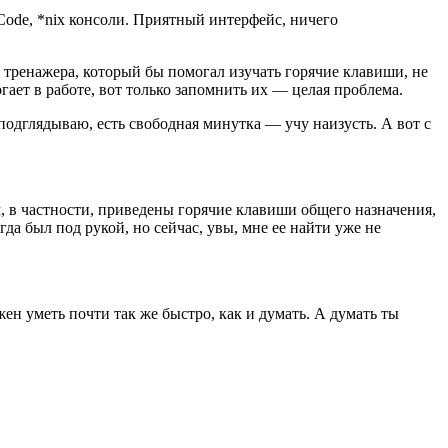
XCode, *nix консоли. Приятный интерфейс, ничего
ка тренажера, который бы помогал изучать горячие клавиши, не
ает в работе, вот только запомнить их — целая проблема.
подглядываю, есть свободная минутка — учу наизусть. А вот с
м, в частности, приведены горячие клавиши общего назначения,
да был под рукой, но сейчас, увы, мне ее найти уже не
жен уметь почти так же быстро, как и думать. А думать ты