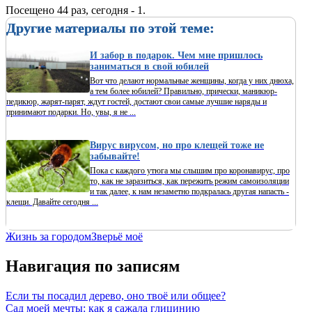
Посещено 44 раз, сегодня - 1.
Другие материалы по этой теме:
И забор в подарок. Чем мне пришлось
заниматься в свой юбилей
Вот что делают нормальные женщины, когда у них днюха,
а тем более юбилей? Правильно, прически, маникюр-
педикюр, жарят-парят, ждут гостей, достают свои самые лучшие наряды и
принимают подарки. Но, увы, я не ...
Вирус вирусом, но про клещей тоже не
забывайте!
Пока с каждого утюга мы слышим про коронавирус, про
то, как не заразиться, как пережить режим самоизоляции
и так далее, к нам незаметно подкралась другая напасть -
клещи. Давайте сегодня ...
Жизнь за городом
Зверьё моё
Навигация по записям
Если ты посадил дерево, оно твоё или общее?
Сад моей мечты: как я сажала глицинию