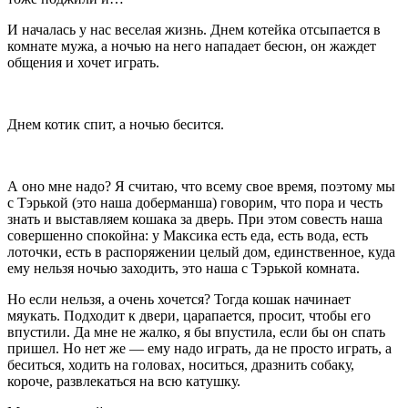
И началась у нас веселая жизнь. Днем котейка отсыпается в
комнате мужа, а ночью на него нападает бесюн, он жаждет
общения и хочет играть.
Днем котик спит, а ночью бесится.
А оно мне надо? Я считаю, что всему свое время, поэтому мы
с Тэрькой (это наша доберманша) говорим, что пора и честь
знать и выставляем кошака за дверь. При этом совесть наша
совершенно спокойна: у Максика есть еда, есть вода, есть
лоточки, есть в распоряжении целый дом, единственное, куда
ему нельзя ночью заходить, это наша с Тэрькой комната.
Но если нельзя, а очень хочется? Тогда кошак начинает
мяукать. Подходит к двери, царапается, просит, чтобы его
впустили. Да мне не жалко, я бы впустила, если бы он спать
пришел. Но нет же — ему надо играть, да не просто играть, а
беситься, ходить на головах, носиться, дразнить собаку,
короче, развлекаться на всю катушку.