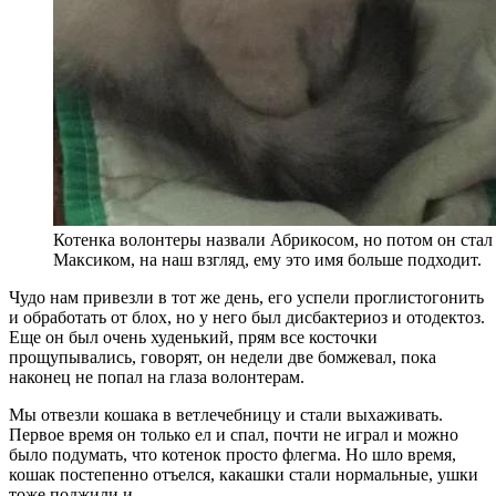
Котенка волонтеры назвали Абрикосом, но потом он стал
Максиком, на наш взгляд, ему это имя больше подходит.
Чудо нам привезли в тот же день, его успели проглистогонить
и обработать от блох, но у него был дисбактериоз и отодектоз.
Еще он был очень худенький, прям все косточки
прощупывались, говорят, он недели две бомжевал, пока
наконец не попал на глаза волонтерам.
Мы отвезли кошака в ветлечебницу и стали выхаживать.
Первое время он только ел и спал, почти не играл и можно
было подумать, что котенок просто флегма. Но шло время,
кошак постепенно отъелся, какашки стали нормальные, ушки
тоже поджили и…