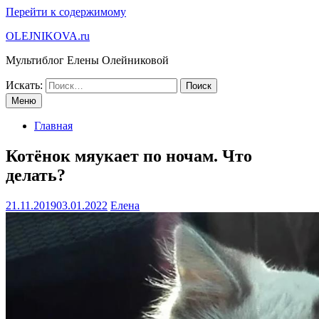
Перейти к содержимому
OLEJNIKOVA.ru
Мультиблог Елены Олейниковой
Искать:
Меню
Главная
Котёнок мяукает по ночам. Что
делать?
21.11.2019
03.01.2022
Елена