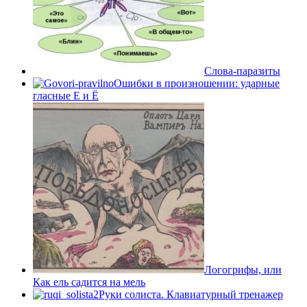
Слова-паразиты
Ошибки в произношении: ударные
гласные Е и Ё
Логогрифы, или
Как ель садится на мель
Руки солиста. Клавиатурный тренажер