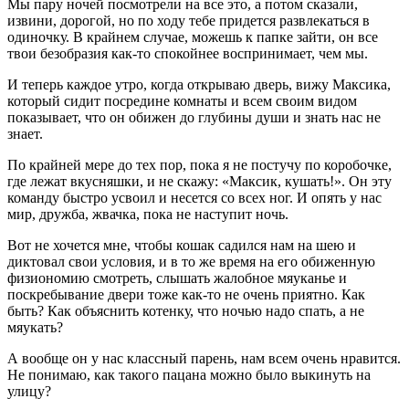
Мы пару ночей посмотрели на все это, а потом сказали,
извини, дорогой, но по ходу тебе придется развлекаться в
одиночку. В крайнем случае, можешь к папке зайти, он все
твои безобразия как-то спокойнее воспринимает, чем мы.
И теперь каждое утро, когда открываю дверь, вижу Максика,
который сидит посредине комнаты и всем своим видом
показывает, что он обижен до глубины души и знать нас не
знает.
По крайней мере до тех пор, пока я не постучу по коробочке,
где лежат вкусняшки, и не скажу: «Максик, кушать!». Он эту
команду быстро усвоил и несется со всех ног. И опять у нас
мир, дружба, жвачка, пока не наступит ночь.
Вот не хочется мне, чтобы кошак садился нам на шею и
диктовал свои условия, и в то же время на его обиженную
физиономию смотреть, слышать жалобное мяуканье и
поскребывание двери тоже как-то не очень приятно. Как
быть? Как объяснить котенку, что ночью надо спать, а не
мяукать?
А вообще он у нас классный парень, нам всем очень нравится.
Не понимаю, как такого пацана можно было выкинуть на
улицу?