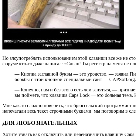
Но злоупотреблять использованием этой клавиши все же не сто
форуме кто-то даже написал: «Слыш! Ты регистр на меня не п
— Кнопка заглавной буквы — это уродство, — заявил Пит
борьбы с этой кнопкой специальный сайт — CAPSoff.org.
— Конечно, нам и без этого есть чем заняться, — призн
вы поймете, что клавиша Caps Lock — это больная тема. 
Мне как-то сложно поверить, что брюссельский программист не
напечатали весь текст строчными буквами, мы поговорим в сл
ДЛЯ ЛЮБОЗНАТЕЛЬНЫХ
Хотите узнать как отключить или переназначить клавишу Caps 