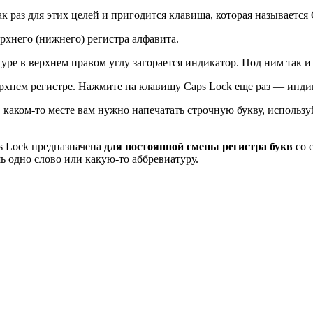
как раз для этих целей и пригодится клавиша, которая называетс
рхнего (нижнего) регистра алфавита.
уре в верхнем правом углу загорается индикатор. Под ним так 
верхнем регистре. Нажмите на клавишу Caps Lock еще раз — инди
 в каком-то месте вам нужно напечатать строчную букву, исполь
s Lock предназначена
для постоянной смены регистра букв
со 
ь одно слово или какую-то аббревиатуру.