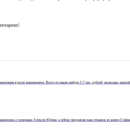
ментариях!
нчании курсов машинописи. Всего-то каких-нибудь 5-7 тыс. рублей, несколько занятий в
омились с помощью Алексея Юдина, а сейчас предлагаю вам отрывок из книги Стайна 