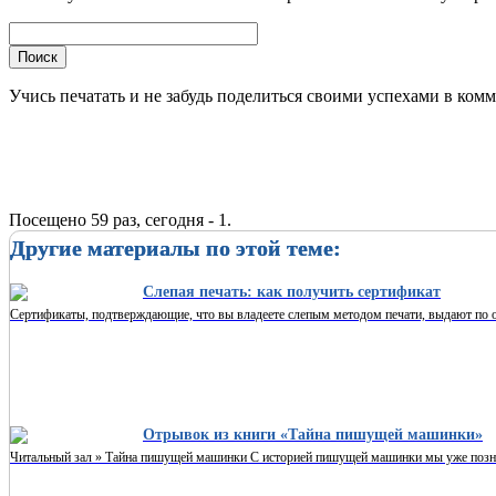
Учись печатать и не забудь поделиться своими успехами в ком
Посещено 59 раз, сегодня - 1.
Другие материалы по этой теме:
Слепая печать: как получить сертификат
Сертификаты, подтверждающие, что вы владеете слепым методом печати, выдают по око
Отрывок из книги «Тайна пишущей машинки»
Читальный зал » Тайна пишущей машинки С историей пишущей машинки мы уже познак