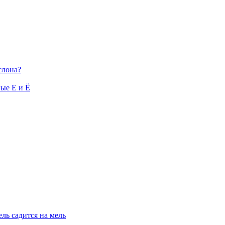
слона?
ые Е и Ё
ль садится на мель