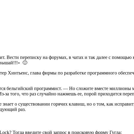
ит. Вести переписку на форумах, в чатах и так далее с помощью
овышай!!!» 🙂
ер Хинтьенс, глава фирмы по разработке программного обеспечен
ается бельгийский программист. — Но сложите вместе миллионы 
Из-за того, что раз случайно нажмешь ее, порой приходится пере
 знает о существовании горячих клавиш, но о том, как исправи
едующий раз.
Lock? Тогда введите свой запрос в поисковую форму Гугла: