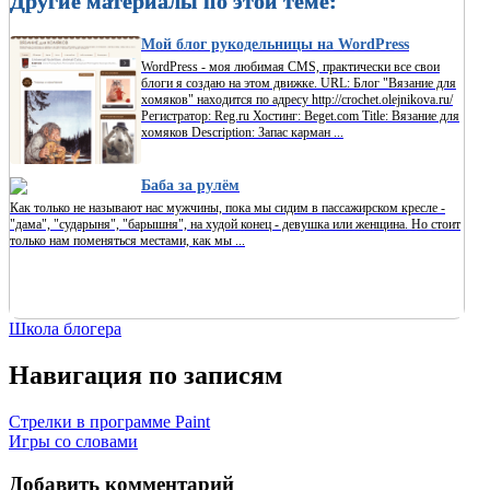
Другие материалы по этой теме:
Мой блог рукодельницы на WordPress
WordPress - моя любимая CMS, практически все свои
блоги я создаю на этом движке. URL: Блог "Вязание для
хомяков" находится по адресу http://crochet.olejnikova.ru/
Регистратор: Reg.ru Хостинг: Beget.com Title: Вязание для
хомяков Description: Запас карман ...
Баба за рулём
Как только не называют нас мужчины, пока мы сидим в пассажирском кресле -
"дама", "сударыня", "барышня", на худой конец - девушка или женщина. Но стоит
только нам поменяться местами, как мы ...
Школа блогера
Навигация по записям
Стрелки в программе Paint
Игры со словами
Добавить комментарий