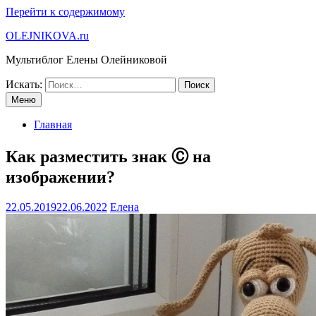
Перейти к содержимому
OLEJNIKOVA.ru
Мультиблог Елены Олейниковой
Искать:
Меню
Главная
Как разместить знак Ⓒ на
изображении?
22.05.2019
22.06.2022
Елена