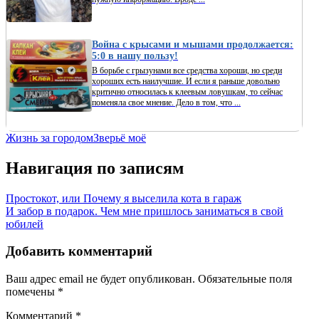
Война с крысами и мышами продолжается:
5:0 в нашу пользу!
В борьбе с грызунами все средства хороши, но среди
хороших есть наилучшие. И если я раньше довольно
критично относилась к клеевым ловушкам, то сейчас
поменяла свое мнение. Дело в том, что ...
Жизнь за городом
Зверьё моё
Навигация по записям
Простокот, или Почему я выселила кота в гараж
И забор в подарок. Чем мне пришлось заниматься в свой
юбилей
Добавить комментарий
Ваш адрес email не будет опубликован.
Обязательные поля
помечены
*
Комментарий
*