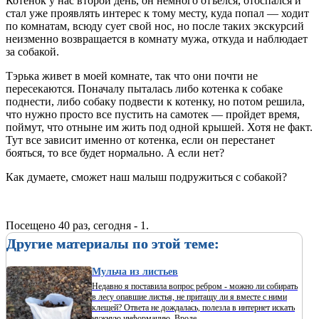
Котенок у нас второй день, он немного отъелся, отоспался и
стал уже проявлять интерес к тому месту, куда попал — ходит
по комнатам, всюду сует свой нос, но после таких экскурсий
неизменно возвращается в комнату мужа, откуда и наблюдает
за собакой.
Тэрька живет в моей комнате, так что они почти не
пересекаются. Поначалу пыталась либо котенка к собаке
поднести, либо собаку подвести к котенку, но потом решила,
что нужно просто все пустить на самотек — пройдет время,
поймут, что отныне им жить под одной крышей. Хотя не факт.
Тут все зависит именно от котенка, если он перестанет
бояться, то все будет нормально. А если нет?
Как думаете, сможет наш малыш подружиться с собакой?
Посещено 40 раз, сегодня - 1.
Другие материалы по этой теме:
Мульча из листьев
Недавно я поставила вопрос ребром - можно ли собирать
в лесу опавшие листья, не притащу ли я вместе с ними
клещей? Ответа не дождалась, полезла в интернет искать
нужную информацию. Вроде ...