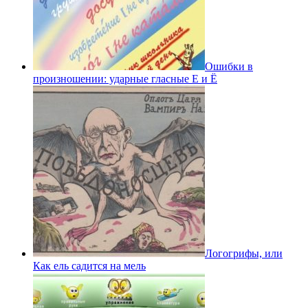
Ошибки в
произношении: ударные гласные Е и Ё
Логогрифы, или
Как ель садится на мель