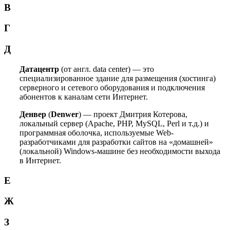
В
Г
Д
Датацентр
(от англ. data center) — это
специализированное здание для размещения (хостинга)
серверного и сетевого оборудования и подключения
абонентов к каналам сети Интернет.
Денвер
(
Denwer
) — проект Дмитрия Котерова,
локальный сервер (Apache, PHP, MySQL, Perl и т.д.) и
программная оболочка, используемые Web-
разработчиками для разработки сайтов на «домашней»
(локальной) Windows-машине без необходимости выхода
в Интернет.
Е
Ж
З