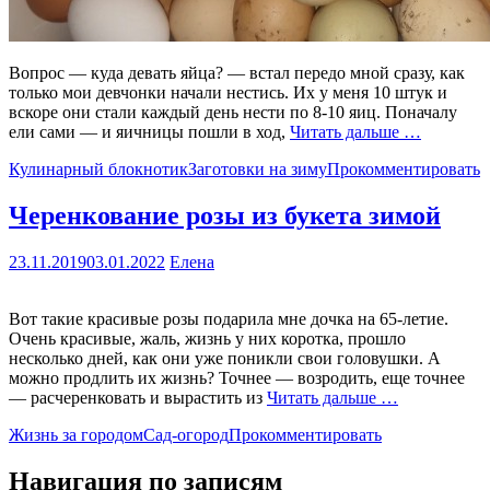
Вопрос — куда девать яйца? — встал передо мной сразу, как
только мои девчонки начали нестись. Их у меня 10 штук и
вскоре они стали каждый день нести по 8-10 яиц. Поначалу
ели сами — и яичницы пошли в ход,
Читать дальше …
Кулинарный блокнотик
Заготовки на зиму
Прокомментировать
Черенкование розы из букета зимой
23.11.2019
03.01.2022
Елена
Вот такие красивые розы подарила мне дочка на 65-летие.
Очень красивые, жаль, жизнь у них коротка, прошло
несколько дней, как они уже поникли свои головушки. А
можно продлить их жизнь? Точнее — возродить, еще точнее
— расчеренковать и вырастить из
Читать дальше …
Жизнь за городом
Сад-огород
Прокомментировать
Навигация по записям