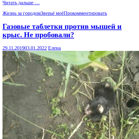
Читать дальше …
Жизнь за городом
Зверьё моё
Прокомментировать
Газовые таблетки против мышей и
крыс. Не пробовали?
29.11.2019
03.01.2022
Елена