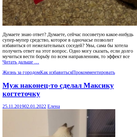
Думаете знаю ответ? Думаете, сейчас посоветую какое-нибудь
супер-мупер средство, которое в одночасье позволит
избавиться от нежелательных соседей? Увы, сама бы хотела
получить ответ на этот вопрос. Одно могу сказать, если долго
мучиться вести борьбу по всем направлениям, то эффект все
Читать дальше …
Жизнь за городом
Как избавиться
Прокомментировать
Муж наконец-то сделал Максику
когтеточку
25.11.2019
02.01.2022
Елена