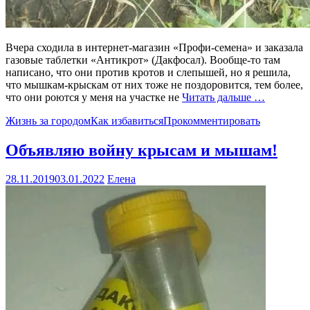
Вчера сходила в интернет-магазин «Профи-семена» и заказала
газовые таблетки «Антикрот» (Дакфосал). Вообще-то там
написано, что они против кротов и слепышей, но я решила,
что мышкам-крыскам от них тоже не поздоровится, тем более,
что они роются у меня на участке не
Читать дальше …
Жизнь за городом
Как избавиться
Прокомментировать
Объявляю войну крысам и мышам!
28.11.2019
03.01.2022
Елена